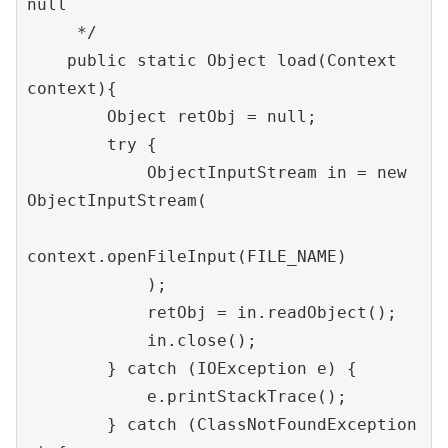
null

     */

    public static Object load(Context 
context){

        Object retObj = null;

        try {

            ObjectInputStream in = new 
ObjectInputStream(

context.openFileInput(FILE_NAME)

            );

            retObj = in.readObject();

            in.close();

        } catch (IOException e) {

            e.printStackTrace();

        } catch (ClassNotFoundException 