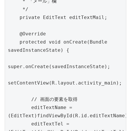
     * 「メール」欄

     */

    private EditText editTextMail;

    @Override

    protected void onCreate(Bundle 
savedInstanceState) {

super.onCreate(savedInstanceState);

setContentView(R.layout.activity_main);

        // 画面の要素を取得

        editTextName = 
(EditText)findViewById(R.id.editTextName);

        editTextTel = 