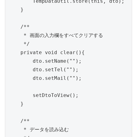
        TempDataUtil.store(this, dto);

    }

    /**

     * 画面の入力欄をすべてクリアする

     */

    private void clear(){

        dto.setName("");

        dto.setTel("");

        dto.setMail("");

        setDtoToView();

    }

    /**

     * データを読み込む
