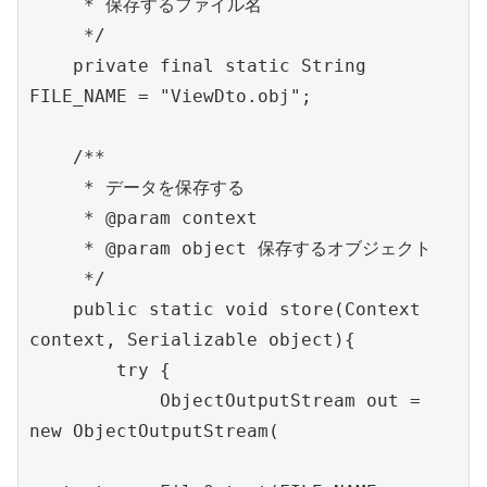
     * 保存するファイル名

     */

    private final static String 
FILE_NAME = "ViewDto.obj";

    /**

     * データを保存する

     * @param context

     * @param object 保存するオブジェクト

     */

    public static void store(Context 
context, Serializable object){

        try {

            ObjectOutputStream out = 
new ObjectOutputStream(
