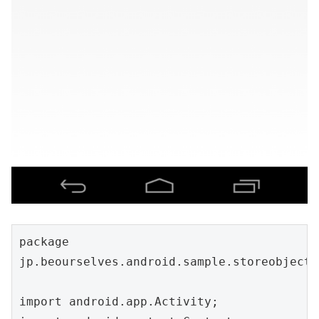
package 
jp.beourselves.android.sample.storeobjecta
import android.app.Activity;
