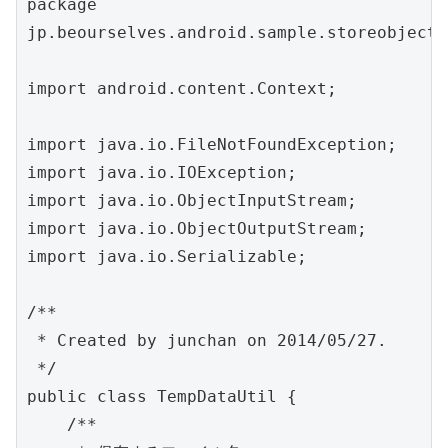
package 
jp.beourselves.android.sample.storeobjecta
import android.content.Context;

import java.io.FileNotFoundException;

import java.io.IOException;

import java.io.ObjectInputStream;

import java.io.ObjectOutputStream;

import java.io.Serializable;

/**

 * Created by junchan on 2014/05/27.

 */

public class TempDataUtil {

    /**
