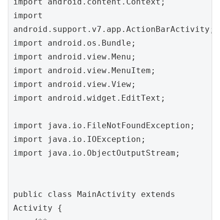
import android.content.Context;

import 
android.support.v7.app.ActionBarActivity;

import android.os.Bundle;

import android.view.Menu;

import android.view.MenuItem;

import android.view.View;

import android.widget.EditText;

import java.io.FileNotFoundException;

import java.io.IOException;

import java.io.ObjectOutputStream;

public class MainActivity extends 
Activity {
