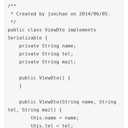
/**

 * Created by junchan on 2014/06/05.

 */

public class ViewDto implements 
Serializable {

    private String name;

    private String tel;

    private String mail;

    public ViewDto() {

    }

    public ViewDto(String name, String 
tel, String mail) {

        this.name = name;

        this.tel = tel;
