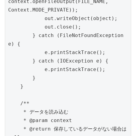
context.openFileOutput(FILE_NAME, 
Context.MODE_PRIVATE));

            out.writeObject(object);

            out.close();

        } catch (FileNotFoundException 
e) {

            e.printStackTrace();

        } catch (IOException e) {

            e.printStackTrace();

        }

    }

    /**

     * データを読み込む

     * @param context

     * @return 保存しているデータがない場合は 