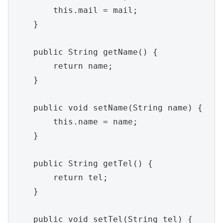
        this.mail = mail;

    }

    public String getName() {

        return name;

    }

    public void setName(String name) {

        this.name = name;

    }

    public String getTel() {

        return tel;

    }

    public void setTel(String tel) {
