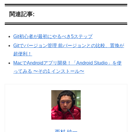
関連記事:
Git初心者が最初にやるべき5ステップ
Gitでバージョン管理 前バージョンとの比較、置換が
超便利！
MacでAndroidアプリ開発！「Android Studio」を使
ってみる 〜その1 インストール〜