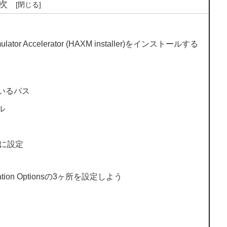
次
6 Emulator Accelerator (HAXM installer)をインストールする
いるパス
ル
)」に設定
lation Optionsの3ヶ所を設定しよう