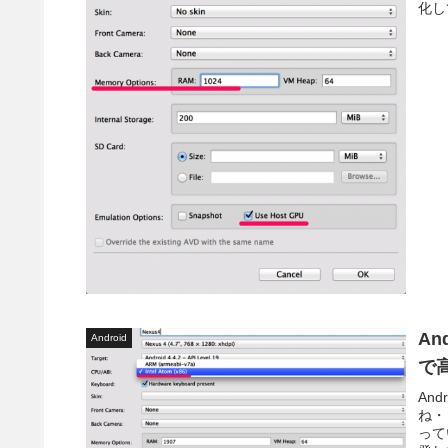
化し
An
Android
で
An
ね・
って