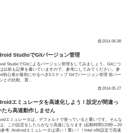
2014.06.08
droid StudioでGitバージョン管理
droid StudioでGitによるバージョン管理をしてみましょう。Gitにつ
は以前も記事を書いていますので、参考にしてみてください。参
 Git初心者が最初にやるべき5ステップ Gitでバージョン管理 前バー
ンとの比較、置...
2014.05.27
ndroidエミュレータを高速化しよう！設定が間違っ
いたら高速動作しません
droidエミュレータは、デフォルトで使っていると重いです。そんな
は、この設定をしたらかなり高速になります (起動時間120秒→20
)参考: Androidエミュレータは遅い！重い！！Intel x86設定で高速