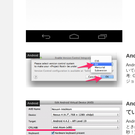
An
Android
An
いて
考:
ジョ
A
Android
て
An
とき
秒！