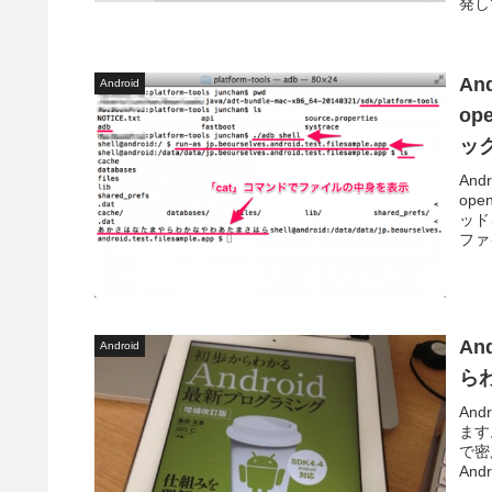
発し
An
Android
op
ッ
An
ope
ッド
ファイ
A
Android
ら
An
ます
で密
An