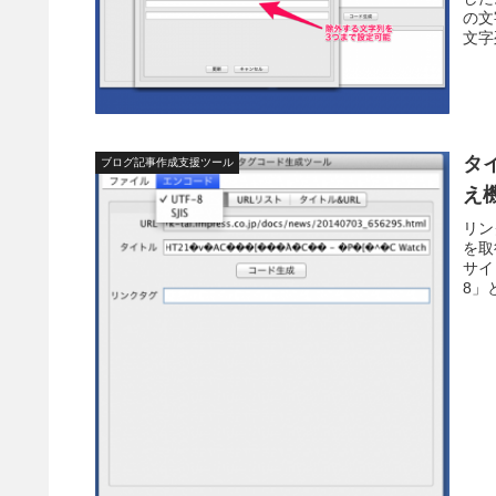
の文
文字
タ
ブログ記事作成支援ツール
え機
リン
を取
サイ
8」