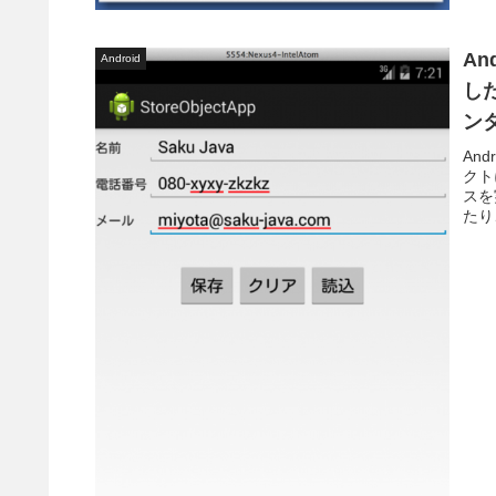
An
Android
し
ン
An
クト
スを
たり