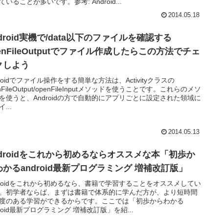
ていることが多いです。参考: Android...
2014.05.18
droid実機で/data以下のファイルを確認する
enFileOutputでファイル作成したらこの方法でチェ
クしよう
droidでファイル操作をする簡単な方法は、Activityクラスの
nFileOutput/openFileInputメソッドを使うことです。これらのメソ
を使うと、Androidの方で自動的にアプリごとに設定された領域に
...
2014.05.13
ndroidをこれから初めるならオススメな本「初歩か
わかるandroid最新プログラミング 増補改訂版」
droidをこれから初めるなら、書籍で学習することをオススメしてい
。初学者ならば、まずは書籍で体系的に学んだ方が、より短時間
度のある学習ができるからです。ここでは「初歩からわかる
droid最新プログラミング 増補改訂版」を紹...