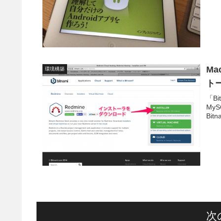
Ma
環境構築
トー
「Bi
My
Bit
次