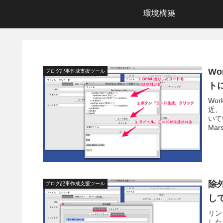
環境構築
W
ブログ記事作成支援ツール
トに
Wo
近、
いて
Mar
除
ブログ記事作成支援ツール
して
リン
した